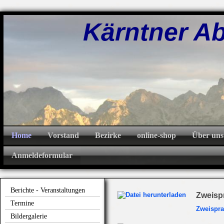
Kärntner Abw
Home
Vorstand
Bezirke
online-shop
Über uns
Anmeldeformular
Berichte - Veranstaltungen
Zweispr
Termine
Zweispra
Bildergalerie