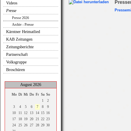
Pressem
Videos
Pressemi
Presse
Presse 2026
Archiv - Presse
Kärntner Heimatlied
KAB Zeitungen
Zeitungsberichte
Partnerschaft
Volksgruppe
Broschüren
August 2026
Mo
Di
Mi
Do
Fr
Sa
So
1
2
3
4
5
6
7
8
9
10
11
12
13
14
15
16
17
18
19
20
21
22
23
24
25
26
27
28
29
30