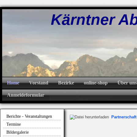
Kärntner Abw
Home
Vorstand
Bezirke
online-shop
Über uns
Anmeldeformular
Berichte - Veranstaltungen
Partnerschaft
Termine
Bildergalerie