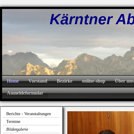
Kärntner Abw
Home
Vorstand
Bezirke
online-shop
Über uns
Anmeldeformular
Berichte - Veranstaltungen
Termine
Bildergalerie