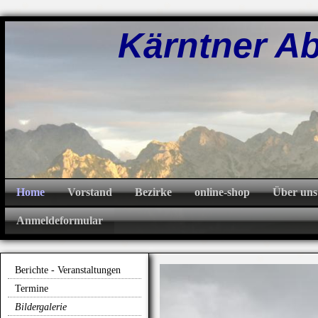
Kärntner Abw
Home
Vorstand
Bezirke
online-shop
Über uns
Anmeldeformular
Berichte - Veranstaltungen
Termine
Bildergalerie