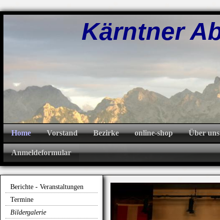
Kärntner Abw
Home
Vorstand
Bezirke
online-shop
Über uns
Anmeldeformular
Berichte - Veranstaltungen
Termine
Bildergalerie