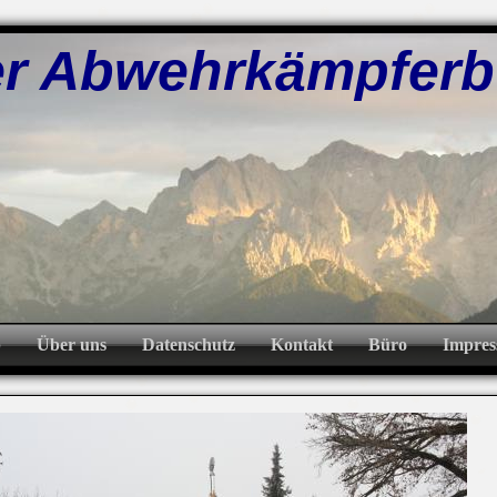
bwehrkämpferb
p
Über uns
Datenschutz
Kontakt
Büro
Impre