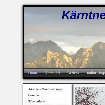
Kärntner A
Home
Vorstand
Bezirke
online-sho
Berichte - Veranstaltungen
Termine
Bildergalerie