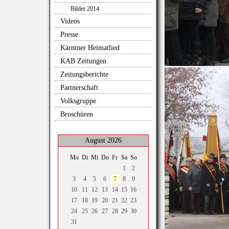
Bilder 2014
Videos
Presse
Kärntner Heimatlied
KAB Zeitungen
Zeitungsberichte
Partnerschaft
Volksgruppe
Broschüren
August 2026
Mo
Di
Mi
Do
Fr
Sa
So
1
2
3
4
5
6
7
8
9
10
11
12
13
14
15
16
17
18
19
20
21
22
23
24
25
26
27
28
29
30
31