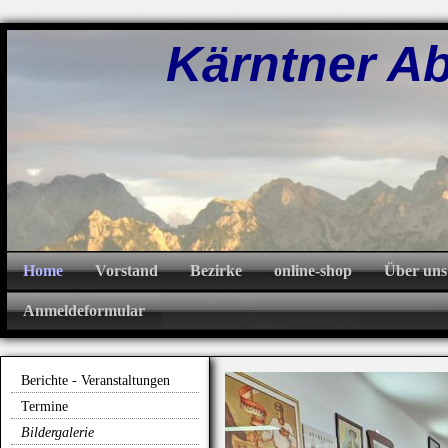
Kärntner Abw
Home
Vorstand
Bezirke
online-shop
Über uns
Anmeldeformular
Berichte - Veranstaltungen
Termine
Bildergalerie