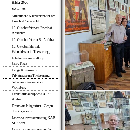
Bilder 2026
Bilder 2025
Militärische Allerseelenfeier am
Friedhof Annabichl
10. Oktoberfeier am Friedhof
Annabichl
10. Oktoberfeier in St. Anddrä
10. Oktoberfeier mit
Fahnehissen in Theissenegg
Jubiläumsveranstaltung 70
Jahre KAB
Lange Kulturnacht
Privatmuseum Theissenegg
Schönsonntagmarkt in
Wolfsberg
Landesfrühschoppen OG St.
Andrä
Domplatz Klagenfurt - Gegen
das Vergessen
Jahreshauptversammlung KAB
St. Andrä
Jahreshauptversammlung der