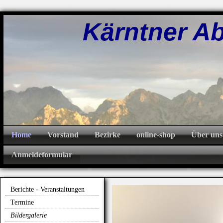
Kärntner Abw
Home
Vorstand
Bezirke
online-shop
Über uns
Anmeldeformular
Berichte - Veranstaltungen
Termine
Bildergalerie