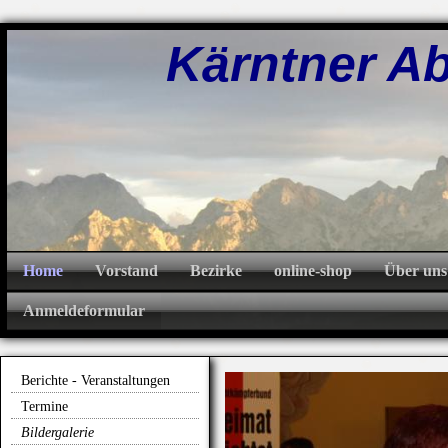
Kärntner Abw
Home
Vorstand
Bezirke
online-shop
Über uns
Anmeldeformular
Berichte - Veranstaltungen
Termine
Bildergalerie