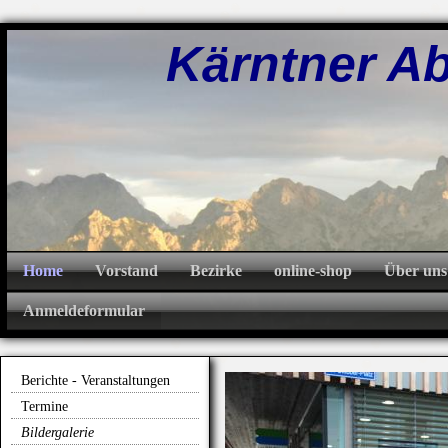
Kärntner Abw
Home
Vorstand
Bezirke
online-shop
Über uns
Anmeldeformular
Berichte - Veranstaltungen
Termine
Bildergalerie