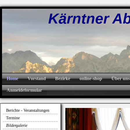
Kärntner Abw
Home
Vorstand
Bezirke
online-shop
Über uns
Anmeldeformular
Berichte - Veranstaltungen
Termine
Bildergalerie