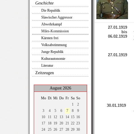
Geschichte
Die Republik
Slawischer Aggressor
Abwehrkampf
27.01.1919
Miles-Kommission
bis
06.02.1919
Kärnten frei
Volksabstimmung
Junge Republik
27.01.1919
Kulturautonomie
Literatur
Zeitzeugen
August 2026
Mo
Di
Mi
Do
Fr
Sa
So
1
2
30
.01.1919
3
4
5
6
7
8
9
10
11
12
13
14
15
16
17
18
19
20
21
22
23
24
25
26
27
28
29
30