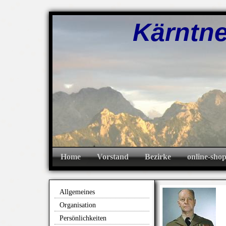
Kärntner A
Home
Vorstand
Bezirke
online-sho
Allgemeines
Organisation
Persönlichkeiten