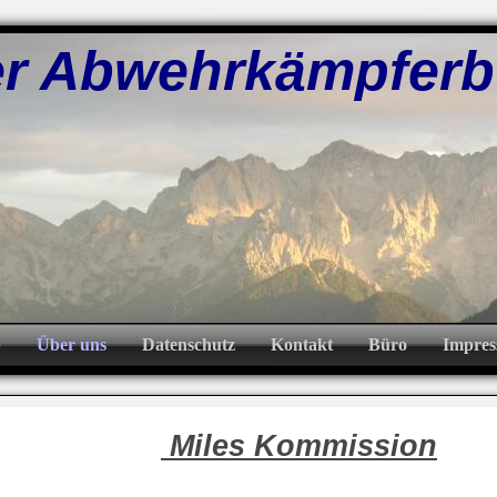
bwehrkämpferb
p
Über uns
Datenschutz
Kontakt
Büro
Impre
Miles Kommission