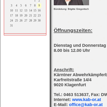
1
2
3
4
5
6
7
8
9
Büroleitung: Brigitte Gregoritsch
10
11
12
13
14
15
16
17
18
19
20
21
22
23
24
25
26
27
28
29
30
31
Öffnungszeiten:
Dienstag und Donnerstag
8.00 bis 12.00 Uhr
Anschrift:
Kärntner Abwehrkämpfer
Karfreitstraße 14/4
9020 Klagenfurt
Tel.: 0463 513637, Fax: D
Internet:
www.kab-or.at
E-Mail:
office@kab-or.at