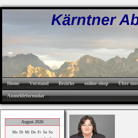
Kärntner Abw
Home
Vorstand
Bezirke
online-shop
Über uns
Anmeldeformular
August 2026
Mo
Di
Mi
Do
Fr
Sa
So