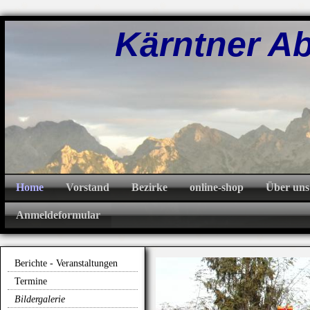
Kärntner Abw
Home
Vorstand
Bezirke
online-shop
Über uns
Anmeldeformular
Berichte - Veranstaltungen
Termine
Bildergalerie