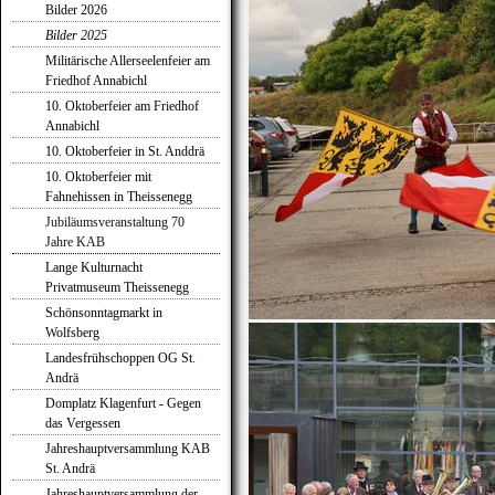
Bilder 2026
Bilder 2025
Militärische Allerseelenfeier am
Friedhof Annabichl
10. Oktoberfeier am Friedhof
Annabichl
10. Oktoberfeier in St. Anddrä
10. Oktoberfeier mit
Fahnehissen in Theissenegg
Jubiläumsveranstaltung 70
Jahre KAB
Lange Kulturnacht
Privatmuseum Theissenegg
Schönsonntagmarkt in
Wolfsberg
Landesfrühschoppen OG St.
Andrä
Domplatz Klagenfurt - Gegen
das Vergessen
Jahreshauptversammlung KAB
St. Andrä
Jahreshauptversammlung der