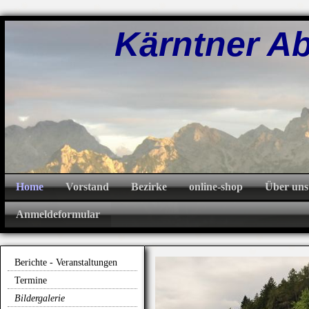
Kärntner Abw
Home
Vorstand
Bezirke
online-shop
Über uns
Anmeldeformular
Berichte - Veranstaltungen
Termine
Bildergalerie